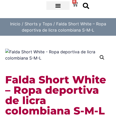
0
CREMA STAYFIT
SHORTS Y TOPS
Inicio
/
Shorts y Tops
/ Falda Short White – Ropa
deportiva de licra colombiana S-M-L
Falda Short White
– Ropa deportiva
de licra
colombiana S-M-L